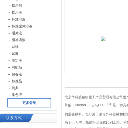
指示剂
指示液
标准溶液
标准缓冲溶液
缓冲液
缓冲溶液
试纸
试液
滴定液
对照品
储备液
标准品
药典
染色液
北京华科盛精细化工产品贸易有限公司生
更多分类
[1]
苯酚（Phenol，C
H
OH）
是一种具
6
5
的重要原料。也可用于消毒外科器械和排
联系方式
高于65℃时，能跟水以任意比例互溶。