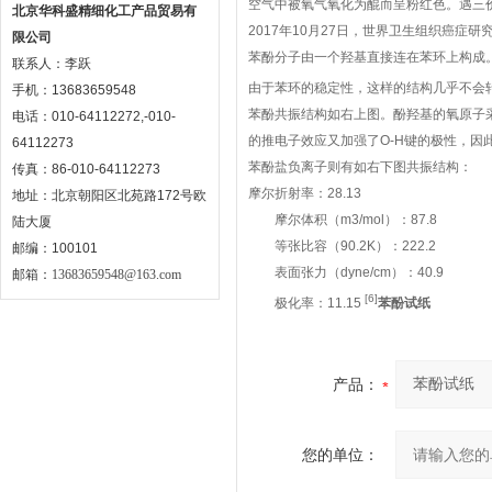
空气中被氧气氧化为醌而呈粉红色。遇三
北京华科盛精细化工产品贸易有
2017年10月27日，世界卫生组织癌
限公司
苯酚分子由一个羟基直接连在苯环上构成
联系人：李跃
由于苯环的稳定性，这样的结构几乎不会
手机：13683659548
苯酚共振结构如右上图。酚羟基的氧原子采
电话：010-64112272,-010-
的推电子效应又加强了O-H键的极性，因
64112273
苯酚盐负离子则有如右下图共振结构：
传真：86-010-64112273
摩尔折射率：28.13
地址：北京朝阳区北苑路172号欧
摩尔体积（m3/mol）：87.8
陆大厦
等张比容（90.2K）：222.2
邮编：100101
表面张力（dyne/cm）：40.9
邮箱：
13683659548@163.com
[6]
极化率：11.15
苯酚试纸
产品：
您的单位：