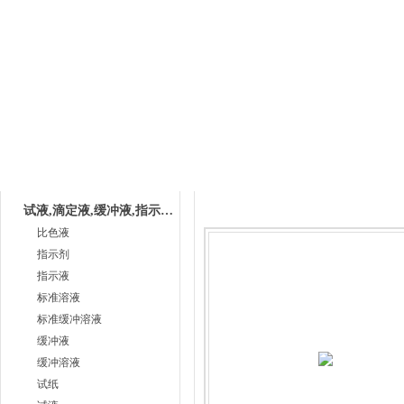
网站首页
公司简介
产品中心
下载中
产品目录
产品中心
试液,滴定液,缓冲液,指示液,试纸
比色液
指示剂
指示液
标准溶液
标准缓冲溶液
缓冲液
缓冲溶液
试纸