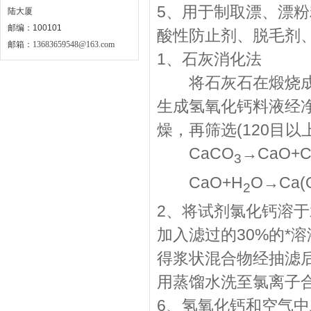
5、用于制取漂、漂
陆大厦
邮编：100101
酸性防止剂、脱毛剂
邮箱：
13683659548@163.com
1、石灰消化法
将石灰石在煅烧成氧化
生成氢氧化钙料液经净
燥，再筛选(120目
CaCO
→CaO+
3
CaO+H
O→Ca(
2
2、将试剂氯化钙溶于
加入滤过的30%的*溶
得浆状混合物经抽滤后
用蒸馏水洗至氯离子
6、氢氧化钙和空气