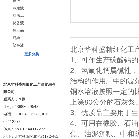
试液
滴定液
对照品
储备液
标准品
药典
染色液
北京华科盛精细化工
更多分类
1、可作生产碳酸钙
2、氢氧化钙属碱性
联系方式
结构的作用。中的波
北京华科盛精细化工产品贸易有
铜水溶液按照一定的
限公司
联系人：李跃
上涂80公分的石灰浆
手机：13683659548
3、优质品主要用于
电话：010-64112272,-010-
4、可用在橡胶、石油
64112273
传真：86-010-64112273
焦、油泥沉积、中和
地址：北京朝阳区北苑路172号欧