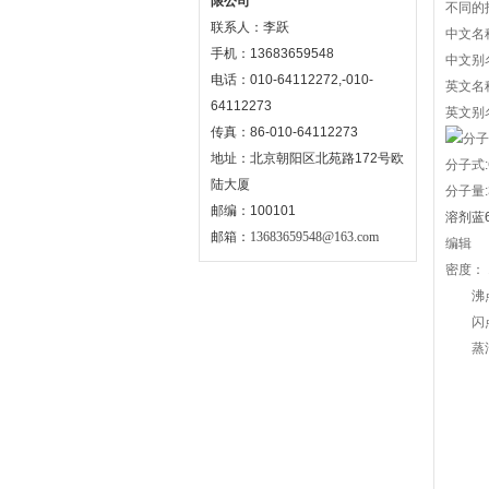
限公司
不同的
联系人：李跃
中文名
手机：13683659548
中文别名
电话：010-64112272,-010-
英文名
64112273
英文别名:C
传真：86-010-64112273
地址：北京朝阳区北苑路172号欧
分子式:
陆大厦
分子量:3
邮编：100101
溶剂蓝
邮箱：
13683659548@163.com
编辑
密度： 1
沸点： 5
闪点： 
蒸汽压：