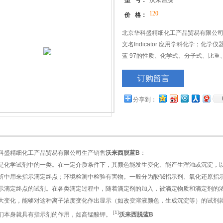
型 号：
沃来西脱
120
价 格：
北京华科盛精细化工产品贸易有限公司
文名Indicator 应用学科化学；化
蓝 97的性质、化学式、分子式、比重
点、MSDS、用途、作用、毒性、价
订购留言
分享到：
科盛精细化工产品贸易有限公司生产销售
沃来西脱蓝B
：
是化学试剂中的一类。在一定介质条件下，其颜色能发生变化、能产生浑浊或沉淀，
析中用来指示滴定终点；环境检测中检验有害物。一般分为酸碱指示剂、氧化还原指
示滴定终点的试剂。在各类滴定过程中，随着滴定剂的加入，被滴定物质和滴定剂的
大变化，能够对这种离子浓度变化作出显示（如改变溶液颜色，生成沉淀等）的试剂
[1]
们本身就具有指示剂的作用，如高锰酸钾。
沃来西脱蓝B