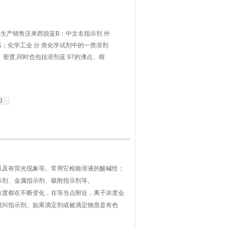
生产销售沃来西脱蓝B：中文名指示剂 外
学仪器；化学工业 分 类化学试剂中的一类溶剂
、密度,同时也包括溶剂蓝 97的沸点、熔
0
以及有荧光现象等。常用它检验溶液的酸碱性；
示剂、金属指示剂、吸附指示剂等。
浓度都在不断变化，在等当点附近，离子浓度会
就叫指示剂。如果滴定剂或被滴定物质是有色