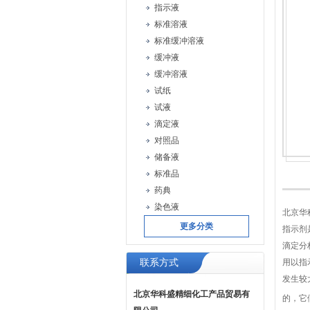
指示液
标准溶液
标准缓冲溶液
缓冲液
缓冲溶液
试纸
试液
滴定液
对照品
储备液
标准品
药典
染色液
北京华
更多分类
指示剂
滴定分
联系方式
用以指
发生较
北京华科盛精细化工产品贸易有
的，它