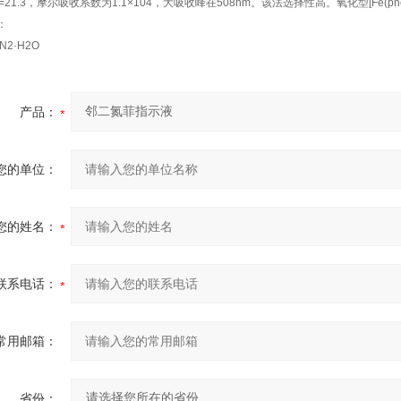
ogK=21.3，摩尔吸收系数为1.1×104，大吸收峰在508nm。该法选择性高。氧化型[Fe(p
：
N2·H2O
产品：
您的单位：
您的姓名：
联系电话：
常用邮箱：
省份：