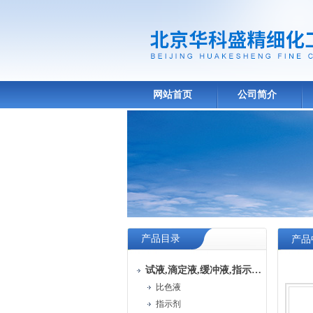
网站首页
公司简介
产品目录
产品
试液,滴定液,缓冲液,指示液,试纸
比色液
指示剂