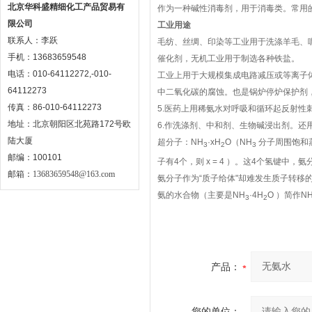
北京华科盛精细化工产品贸易有
作为一种碱性消毒剂，用于消毒类。常用的是
限公司
工业用途
联系人：李跃
毛纺、丝绸、印染等工业用于洗涤羊毛、
手机：13683659548
催化剂，无机工业用于制选各种铁盐。
电话：010-64112272,-010-
工业上用于大规模集成电路减压或等离子体
64112273
中二氧化碳的腐蚀。也是锅炉停炉保护剂
传真：86-010-64112273
5.医药上用稀氨水对呼吸和循环起反射性
地址：北京朝阳区北苑路172号欧
6.作洗涤剂、中和剂、生物碱浸出剂。还
陆大厦
超分子：NH
·xH
O（NH
分子周围饱和
3
2
3
邮编：100101
子有4个，则 x = 4 ）。这4个氢键中
邮箱：
13683659548@163.com
氨分子作为“质子给体"却难发生质子转移的氢
氨的水合物（主要是NH
·4H
O ）简作N
3
2
产品：
您的单位：