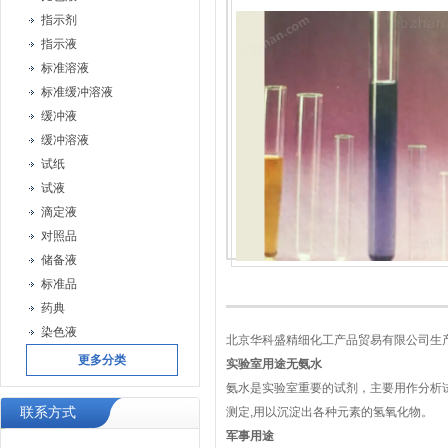
指示剂
指示液
标准溶液
标准缓冲溶液
缓冲液
缓冲溶液
试纸
试液
滴定液
对照品
储备液
标准品
药典
染色液
北京华科盛精细化工产品贸易有限公司生
更多分类
实验室用途
无氨水
氨水是实验室重要的试剂，主要用作分析试
联系方式
测定,用以沉淀出各种元素的氢氧化物。
军事用途