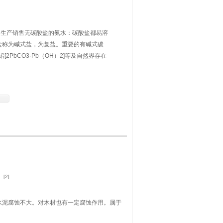
司生产销售无碳酸盐的氨水：碳酸盐都易溶
盐称为碱式盐，为复盐。重要的有碱式碳
铅[2PbCO3·Pb（OH）2]等及自然界存在
雀石[Cu2（OH）2CO3]等。
[2]
。
水泥腐蚀不大。对木材也有一定腐蚀作用。属于