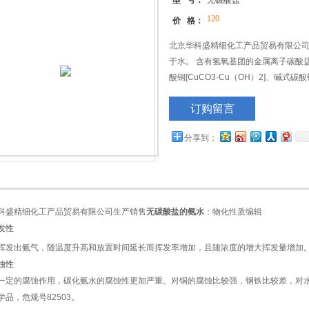
型 号：
无碳酸盐
120
价 格：
北京华科盛精细化工产品贸易有限公
于水。 含有氢氧基团的金属离子碳酸
酸铜[CuCO3·Cu（OH）2]、碱式碳酸
的蓝铜矿[Cu3（CO3）2（OH）2]、孔
订购留言
分享到：
科盛精细化工产品贸易有限公司生产销售
无碳酸盐的氨水
：物化性质编辑
发性
挥发出氨气，随温度升高和放置时间延长而挥发率增加，且随浓度的增大挥发量增加
蚀性
一定的腐蚀作用，碳化氨水的腐蚀性更加严重。对铜的腐蚀比较强，钢铁比较差，对
学品，危规号82503。