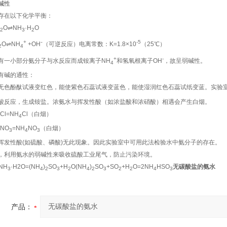
碱性
存在以下化学平衡：
O⇌NH
·H
O
2
3
2
+
-5
O⇌NH
+OHˉ（可逆反应）电离常数：K=1.8×10
（25℃）
2
4
+
-
有一小部分氨分子与水反应而成铵离子NH
和氢氧根离子OH
，故呈弱碱性。
4
有碱的通性：
无色酚酞试液变红色，能使紫色石蕊试液变蓝色，能使湿润红色石蕊试纸变蓝。实验室
酸反应，生成铵盐。浓氨水与挥发性酸（如浓盐酸和浓硝酸）相遇会产生白烟。
Cl=NH
Cl（白烟）
4
HNO
=NH
NO
（白烟）
3
4
3
挥发性酸(如硫酸、磷酸)无此现象。因此实验室中可用此法检验水中氨分子的存在。
，利用氨水的弱碱性来吸收硫酸工业尾气，防止污染环境。
NH
·H2O=(NH
)
SO
+H
O(NH
)
SO
+SO
+H
O=2NH
HSO
无碳酸盐的氨水
3
4
2
3
2
4
2
3
2
2
4
3
产品：