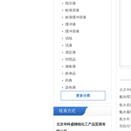
指示液
标准溶液
标准缓冲溶液
缓冲液
缓冲溶液
试纸
试液
滴定液
对照品
储备液
标准品
药典
染色液
北京华
更多分类
氨水挥
氨水易
联系方式
氨水腐
氨水有
北京华科盛精细化工产品贸易有
危险化