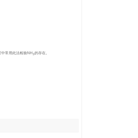
中常用此法检验NH
的存在。
3