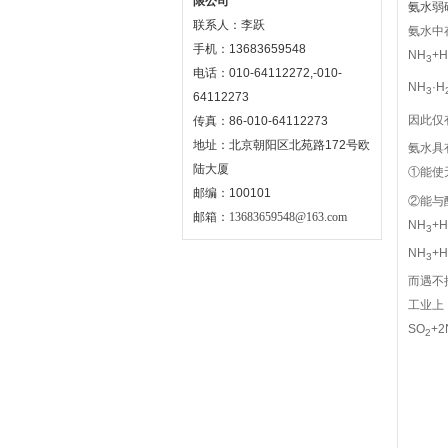
限公司
氨水弱
联系人：李跃
氨水中
手机：13683659548
NH
+H
3
电话：010-64112272,-010-
NH
·H
3
64112273
因此仅
传真：86-010-64112273
地址：北京朝阳区北苑路172号欧
氨水具
陆大厦
①能使
邮编：100101
②能与
邮箱：
13683659548@163.com
NH
+H
3
NH
+
3
而遇不
工业上
SO
+2
2