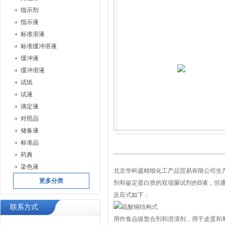
指示剂
指示液
标准溶液
标准缓冲溶液
缓冲液
缓冲溶液
试纸
试液
滴定液
对照品
储备液
标准品
药典
染色液
北京华科盛精细化工产品贸易有限公司生
更多分类
剂和鉴定蛋白质的双缩脲试剂的B液，但
反应式如下：
联系方式
用作食品级螯合剂和澄清剂，用于皮蛋和