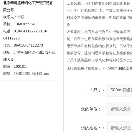
北京华科盛精细化工产品贸易有
工业领域。用于制造其他铜盐如氯化亚铜
限公司
业用于生产船底防污漆；电镀工业用作全
联系人：李跃
料和染料中间体的催化剂，甲基丙烯酸甲
手机：13683659548
换。
电话：010-64112272,-010-
农业领域，与石灰水混合后生成波尔多液
64112273
制。养殖业也用作饲料添加剂微量元素铜
传真：86-010-64112273
用于醇类和有机化合物的脱水剂。气体干
地址：北京朝阳区北苑路172号欧
化学教育，硫酸铜通常被包含在儿童的化
陆大厦
以用来演示晶体失水风化和得到结晶水的
邮编：100101
[3]
医疗领域用作催吐剂。
500ml初级蓝
邮箱：
13683659548@163.com
产品：
您的单位：
您的姓名：