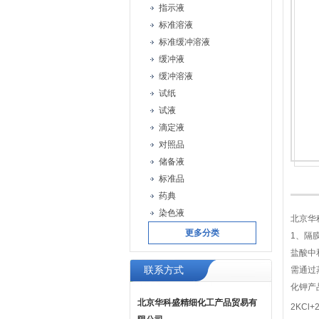
指示液
标准溶液
标准缓冲溶液
缓冲液
缓冲溶液
试纸
试液
滴定液
对照品
储备液
标准品
药典
染色液
北京华
更多分类
1、隔
盐酸中
联系方式
需通过
化钾产
北京华科盛精细化工产品贸易有
2KCl+