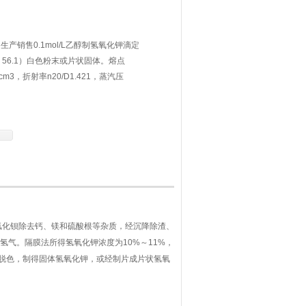
产销售0.1mol/L乙醇制氢氧化钾滴定
56.1）白色粉末或片状固体。熔点
cm3，折射率n20/D1.421，蒸汽压
，具强碱性及腐蚀性，0.1mol/L溶液的
潮解，吸收二氧化碳而成碳酸钾。溶于约0.6
氯化钡除去钙、镁和硫酸根等杂质，经沉降除渣、
、和氢气。隔膜法所得氢氧化钾浓度为10%～11%，
经脱色，制得固体氢氧化钾，或经制片成片状氢氧