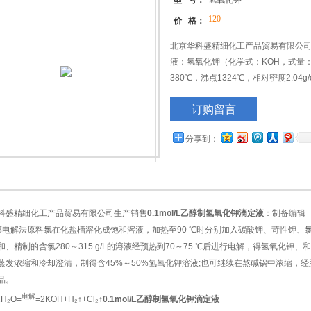
型 号：
氢氧化钾
120
价 格：
北京华科盛精细化工产品贸易有限公司生
液：氢氧化钾（化学式：KOH，式量：
380℃，沸点1324℃，相对密度2.04g/
1mmHg（719℃）。其性质与烧碱相似
订购留言
pH为13.5。极易吸收空气中水分而
份热水
分享到：
科盛精细化工产品贸易有限公司生产销售
0.1mol/L乙醇制氢氧化钾滴定液
：制备编辑
膜电解法原料氯在化盐槽溶化成饱和溶液，加热至90 ℃时分别加入碳酸钾、苛性钾、
和、精制的含氯280～315 g/L的溶液经预热到70～75 ℃后进行电解，得氢氧化钾
蒸发浓缩和冷却澄清，制得含45%～50%氢氧化钾溶液;也可继续在熬碱锅中浓缩，
品。
电解
2H₂O=
=2KOH+H₂↑+Cl₂↑
0.1mol/L乙醇制氢氧化钾滴定液