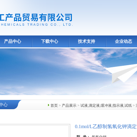
产品中心
下载中心
技术支持
企业动态
中心
首页
>
产品展示
>
试液,滴定液,缓冲液,指示液,试纸
>
0.1mol/L乙醇制氢氧化钾滴