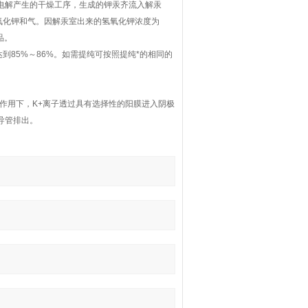
，电解产生的干燥工序，生成的钾汞齐流入解汞
氧化钾和气。因解汞室出来的氢氧化钾浓度为
品。
到85%～86%。如需提纯可按照提纯*的相同的
作用下，K+离子透过具有选择性的阳膜进入阴极
由导管排出。