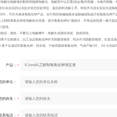
银电解法电解液的配制同隔膜电解法。电解室中以石墨(或金属)作阳极，水银作阴极
部分未反应的以淡盐水状态经处理后，返回原料溶解工序。钾汞齐与清水反应生成氢
～50%，可作为液体氢氧化钾产品，也可再经熬碱锅蒸浓成固碱或制成片状氢氧化钾产
业上制取氢氧化钾是电解的水溶液。因为氢氧化钾比*难脱水，市售品的纯度一般只能达
行提纯。
精制后，预热，不断注入电解槽中，电解生成液经浓缩、脱色而得。
用离子交换膜法，以工业品氢氧化钾作为阳极室物质，纯水作为阴极室物质，在直流场
H-离子生成试剂氢氧化钾，经浓缩、干燥得固体氢氧化钾。气体产物 O2 、H2 分别
产品：
您的单位：
您的姓名：
联系电话：