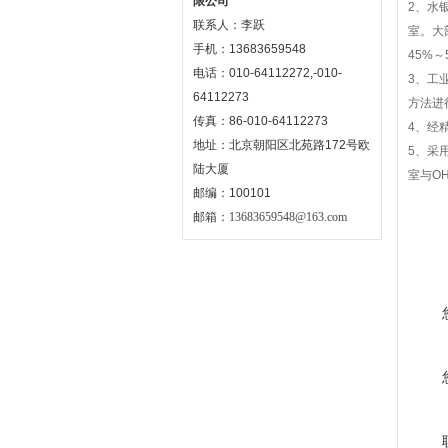
限公司
2、水
联系人：李跃
室。大
手机：13683659548
45%
电话：010-64112272,-010-
3、工
64112273
方法进
传真：86-010-64112273
4、经
地址：北京朝阳区北苑路172号欧
5、采
陆大厦
室与O
邮编：100101
邮箱：
13683659548@163.com