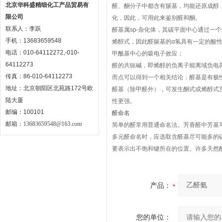
北京华科盛精细化工产品贸易有
醛、酮分子中都含有羰基，均能还原成醇，
限公司
化，因此，可用此来鉴别醛和酮。
联系人：李跃
醛基属sp-杂化体，其碳平面中心通过
手机：13683659548
烯醇式，因此醛羰基的α氢具有一定的酸性，
电话：010-64112272,-010-
甲酰基中心的吸电子效应；
64112273
醛的共轭碱，即烯醇的负离子能离域负电
传真：86-010-64112273
而点可以得到一个相关结论：醛基是有极
地址：北京朝阳区北苑路172号欧
醛基（除甲醛外），可发生酮式或烯醇式
陆大厦
性更强。
邮编：100101
醛命名
邮箱：
13683659548@163.com
简单的醛常用普通命名法。芳香醛中芳基
多元醛命名时，应选取含醛基尽可能多的
要表示出不饱和键所在的位置。许多天然醛都有俗名，
产品：
您的单位：