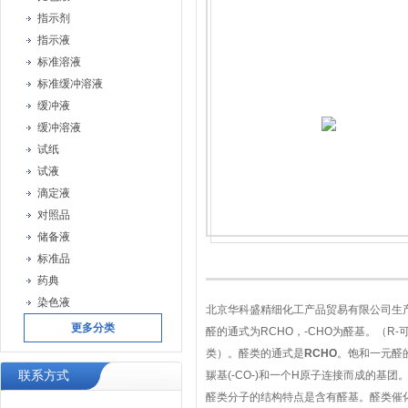
指示剂
指示液
标准溶液
标准缓冲溶液
缓冲液
缓冲溶液
试纸
试液
滴定液
对照品
储备液
标准品
药典
染色液
北京华科盛精细化工产品贸易有限公司生
更多分类
醛的通式为RCHO，-CHO为醛基。（R
类）。醛类的通式是
RCHO
。饱和一元醛
联系方式
羰基(-CO-)和一个H原子连接而成的基团
醛类分子的结构特点是含有醛基。醛类催