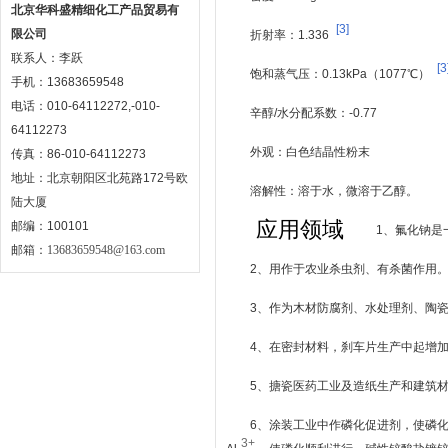
北京华科盛精细化工产品贸易有
[3]
限公司
折射率：1.336
联系人：李跃
[3
饱和蒸气压：0.13kPa（1077℃）
手机：13683659548
电话：010-64112272,-010-
辛醇/水分配系数：-0.77
64112273
外观：白色结晶性粉末
传真：86-010-64112273
地址：北京朝阳区北苑路172号欧
溶解性：溶于水，微溶于乙醇。
陆大厦
应用领域
邮编：100101
1、氟化钠是
邮箱：
13683659548@163.com
2、用作于农业杀虫剂、有杀菌作用
3、作为木材防腐剂、水处理剂、陶
4、在密封材料，刹车片生产中起增
5、搪瓷医药工业及造纸生产和建筑
6、涂装工业中作磷化促进剂，使磷
3+