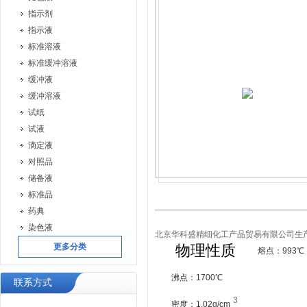
指示剂
指示液
标准溶液
标准缓冲溶液
缓冲液
缓冲溶液
试纸
试液
滴定液
对照品
储备液
标准品
药典
染色液
北京华科盛精细化工产品贸易有限公司生
更多分类
物理性质
熔点：993℃
沸点：1700℃
联系方式
3
密度：1.02g/cm