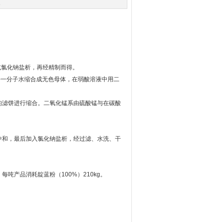
次
或氯化钠盐析，再经精制而得。
失去一分子水缩合成无色母体，在弱酸溶液中用二
的滤饼进行缩合。二氧化锰系由硫酸锰与在碳酸
中和，最后加入氯化钠盐析，经过滤、水洗、干
。
产品消耗靛蓝粉（100%）210kg。