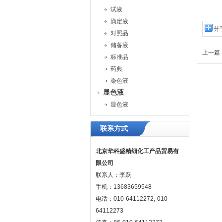
试液
滴定液
分
对照品
储备液
上一篇 
标准品
药典
染色液
显色液
显色液
联系方式
北京华科盛精细化工产品贸易有
限公司
联系人：李跃
手机：13683659548
电话：010-64112272,-010-
64112273