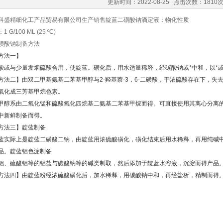
更新时间：2022-08-25 点击次数：1810
科盛精细化工产品贸易有限公司生产销售靛蓝二磺酸钠滴定液：物化性质
 G/100 ML (25 ºC)
磺酸钠制备方法
方法一】
酸或与少量发烟硫酸合用，使靛蓝。磺化后，用水适量稀释，经碳酸钠或*中和，以*
方法二】由双二甲基氨基二苯基甲醇与2-羟基萘-3，6-二磺酸，于浓硫酸存在下，
氧化成三芳基甲烷色素。
甲醇系由二氧化锰和硫酸氧化四烷基二氨基二苯基甲烷而得。可直接使用其离心分离
中新鲜制备而得。
方法三】靛蓝制备
蓝实际上是靛蓝二磺酸二钠，由靛蓝用浓硫酸磺化，磺化结束后用水稀释，再用纯碱
品。靛蓝铝色淀制备
铝、硫酸铝等的铝盐与碳酸钠等的碱类制取，然后添加于靛蓝水溶液，沉淀而得产品
方法四】由靛蓝粉经浓硫酸磺化后，加水稀释，用碳酸钠中和，再经盐析，精制而得。每吨