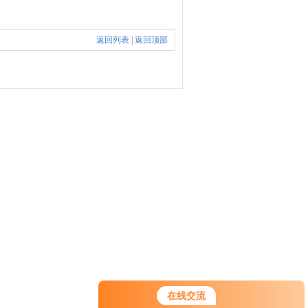
返回列表
|
返回顶部
在线交流