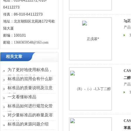
电话：010-64112272,-010-
64112273
传真：86-010-64112273
5g
地址：北京朝阳区北苑路172号欧
产品
陆大厦
邮编：100101
邮箱：
13683659548@163.com
相关文章
为了更好地使用标准品，
CAS
用户需掌握这些！
二醇
标准品的混用会有什么影
产品
响？
标准品的质量说明及注意
事项
一文看懂标准品
标准品如何进行规范化管
理？
对少量标准品的称量及溶
CAS
解方法
标准品的来源问题介绍
苯基