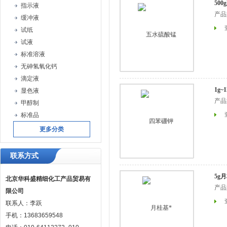
50
指示液
产品
缓冲液
试纸
试液
标准溶液
无砷氢氧化钙
滴定液
1g
显色液
产品
甲醇制
标准品
更多分类
联系方式
5g
北京华科盛精细化工产品贸易有
产品
限公司
联系人：李跃
手机：13683659548