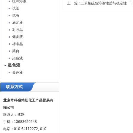
缓冲溶液
上一篇 :
二苯胺硫酸溶液性质与稳定性
下
试纸
试液
滴定液
对照品
储备液
标准品
药典
染色液
显色液
显色液
联系方式
北京华科盛精细化工产品贸易有
限公司
联系人：李跃
手机：13683659548
电话：010-64112272,-010-