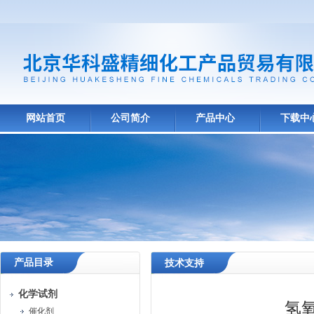
网站首页
公司简介
产品中心
下载中
产品目录
技术支持
化学试剂
氢
催化剂