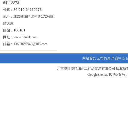
64112273
传真：86-010-64112273
地址：北京朝阳区北苑路172号欧
陆大厦
邮编：100101
网址：
www.bjhuak.com
邮箱：
13683659548@163.com
网站首页
公司简介
产品中心
北京华科盛精细化工产品贸易有限公司 版权所有
GoogleSitemap
ICP备案号