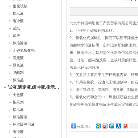
生化试剂
指示液
缓冲液
北京华科盛精细化工产品贸易有限公司生
试纸
1、可作生产碳酸钙的原料。
试液
2、氢氧化钙属碱性，因而可以用于降低
标准溶液
硫酸铜水溶液按照一定的比例配制而出的
无砷氢氧化钙
末，微溶于水，其澄清的水溶液俗称澄清
滴定液
盐、甘油，能与酸反应，生成对应的钙盐。
显色液
氢氧化钙应用领域
甲醇制
3、优质品主要用于生产环氧氯丙烷、环
标准品
4、可用在橡胶、石油化工添加剂中，如
试液,滴定液,缓冲液,指示液,试纸
5、用于制取漂、漂粉精、消毒剂、制酸
比色液
6、氢氧化钙和空气中二氧化碳还会发生
指示剂
化碳和剩余氢氧化钙反应生成沉淀物被过
指示液
标准溶液
标准缓冲溶液
分享到：
缓冲液