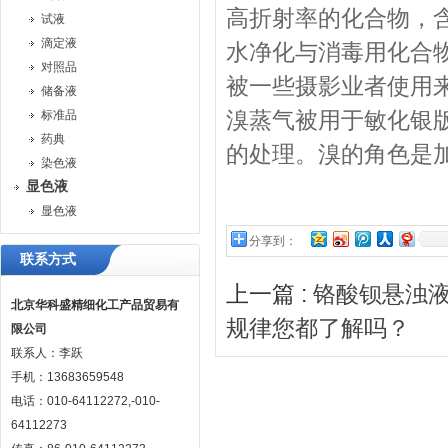
高折射率的化合物，
试液
滴定液
水净化与消毒用化合
对照品
被一些摄影业者使用来
储备液
溴蒸气被用于敏化银
标准品
药典
的处理。溴的角色是
染色液
显色液
显色液
分享到：
联系方式
上一篇 :
铬酸钡悬浊
北京华科盛精细化工产品贸易有
规律您都了解吗？
限公司
联系人：李跃
手机：13683659548
电话：010-64112272,-010-
64112273