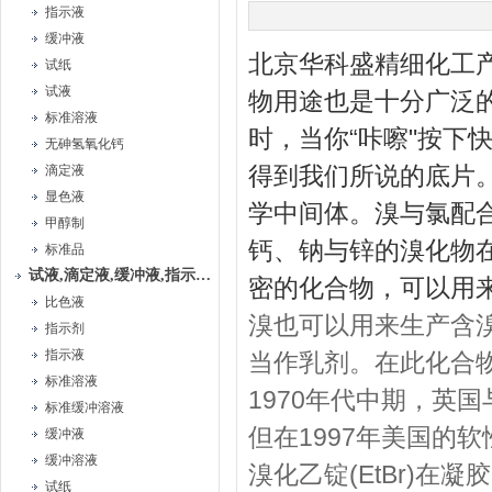
指示液
缓冲液
北京华科盛精细化工
试纸
试液
物用途也是十分广泛
标准溶液
时，当你“咔嚓"按下
无砷氢氧化钙
得到我们所说的底片
滴定液
显色液
学中间体。溴与氯配
甲醇制
钙、钠与锌的溴化物
标准品
试液,滴定液,缓冲液,指示液,试纸
密的化合物，可以用
比色液
溴也可以用来生产含
指示剂
指示液
当作乳剂。在此化合物
标准溶液
1970年代中期，英
标准缓冲溶液
但在1997年美国的
缓冲液
缓冲溶液
溴化乙锭(EtBr)在
试纸