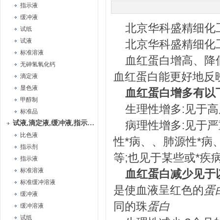
指示液
缓冲液
北京华科盛精细化
试纸
试液
北京华科盛精细化
标准溶液
血红蛋白增高、降
无砷氢氧化钙
血红蛋白能更好地反
滴定液
显色液
血红蛋白增多有以
甲醇制
生理性增多:见于
标准品
病理性增多:见于
试液,滴定液,缓冲液,指示液,试纸
比色液
性*病、、肺源性*
指示剂
等;也见于某些或*疾
指示液
标准溶液
血红蛋白减少见于
标准缓冲溶液
是使血液呈红色的
蛋
缓冲液
同的珠
蛋白
缓冲溶液
试纸