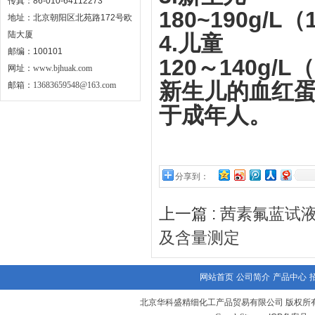
传真：86-010-64112273
180~190g/L（
地址：北京朝阳区北苑路172号欧
陆大厦
4.儿童
邮编：100101
120～140g/L（
网址：
www.bjhuak.com
新生儿的血红
邮箱：
13683659548@163.com
于成年人。
分享到：
上一篇 :
茜素氟蓝试
及含量测定
网站首页
公司简介
产品中心
北京华科盛精细化工产品贸易有限公司 版权所有