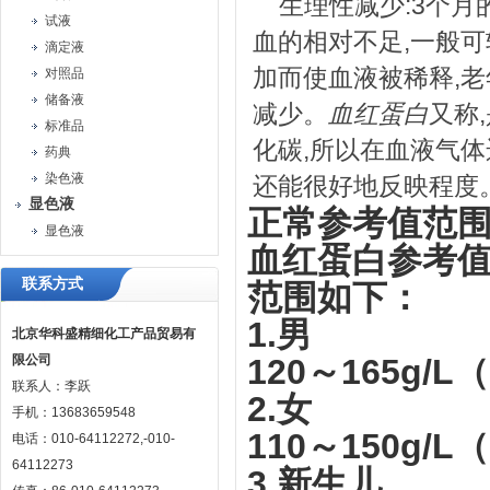
生理性减少:3个月
试液
血的相对不足,一般可
滴定液
加而使血液被稀释,老
对照品
储备液
减少。
血红蛋白
又称
标准品
化碳,所以在血液气体
药典
染色液
还能很好地反映程度。.
显色液
正常参考值范
显色液
血红蛋白参考
联系方式
范围如下：
1.男
北京华科盛精细化工产品贸易有
限公司
120～165g/L（
联系人：李跃
2.女
手机：13683659548
110～150g/L（
电话：010-64112272,-010-
64112273
3.新生儿