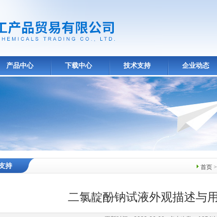
产品中心
下载中心
技术支持
企业动态
支持
首页
二氯靛酚钠试液外观描述与