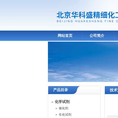
网站首页
公司简介
产品目录
技术
化学试剂
催化剂
生化试剂