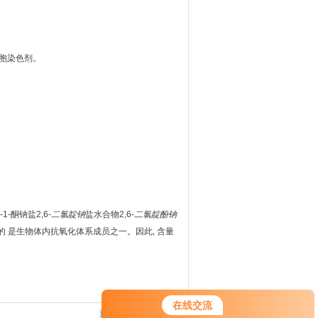
胞染色剂。
-1-酮钠盐2,6-
二氯靛钠
盐水合物2,6-
二氯靛酚钠
的 是生物体内抗氧化体系成员之一。因此, 含量
您好！欢迎前来咨询，很高兴为您
在线交流
服务，请问您要咨询什么问题呢？
返回列表
|
返回顶部