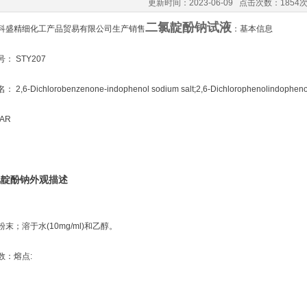
更新时间：2023-06-09 点击次数：1854
二氯靛酚钠试液
科盛精细化工产品贸易有限公司生产销售
：基本信息
： STY207
2,6-Dichlorobenzenone-indophenol sodium salt;2,6-Dichlorophenolindophenol 
AR
氯靛酚钠外观描述
末；溶于水(10mg/ml)和乙醇。
数：熔点: