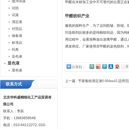
缓冲溶液
甲醛在木材加工业中不可替代的位置正在被
试纸
试液
甲醛纺织产业
滴定液
服装的面料生产，为了达到防皱、防缩、
对照品
印染助剂比较多的是纯棉纺织品，因为纯
储备液
用过程中，会逐渐释放出游离甲醛，通过
标准品
诱发癌症。厂家使用含甲醛的染色助剂，
药典
染色液
显色液
0
分享到：
显色液
上一篇 :
苄索氯铵滴定液0.004mol/L适
联系方式
北京华科盛精细化工产品贸易有
限公司
联系人：李跃
手机：13683659548
电话：010-64112272,-010-