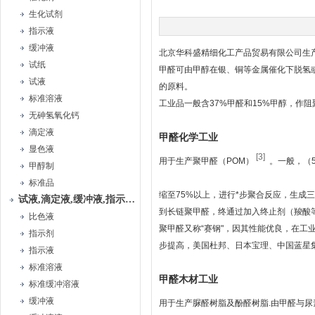
生化试剂
指示液
缓冲液
北京华科盛精细化工产品贸易有限公司生
试纸
甲醛可由甲醇在银、铜等金属催化下脱氢
试液
的原料。
标准溶液
工业品一般含37%甲醛和15%甲醇，作阻
无砷氢氧化钙
滴定液
甲醛化学工业
显色液
[3]
用于生产聚甲醛（POM）
。一般，（5
甲醇制
标准品
缩至75%以上，进行*步聚合反应，生
试液,滴定液,缓冲液,指示液,试纸
到长链聚甲醛，终通过加入终止剂（羧酸
比色液
聚甲醛又称“赛钢"，因其性能优良，在工
指示剂
步提高，美国杜邦、日本宝理、中国蓝星
指示液
标准溶液
甲醛木材工业
标准缓冲溶液
缓冲液
用于生产脲醛树脂及酚醛树脂.由甲醛与