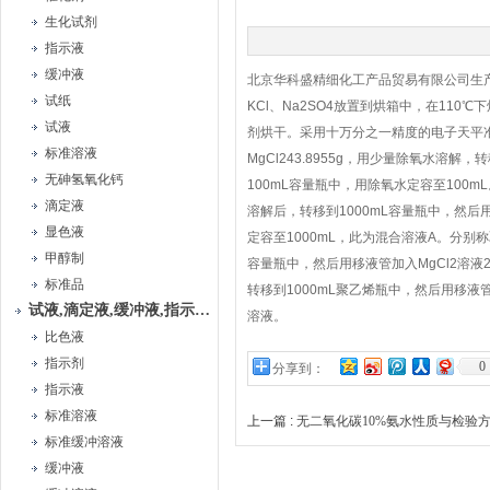
生化试剂
指示液
缓冲液
北京华科盛精细化工产品贸易有限公司生
试纸
KCl、Na2SO4放置到烘箱中，在11
试液
剂烘干。采用十万分之一精度的电子天平准确称
标准溶液
MgCl243.8955g，用少量除氧水溶解，
无砷氢氧化钙
100mL容量瓶中，用除氧水定容至100mL。分别
滴定液
溶解后，转移到1000mL容量瓶中，然后用移液管加
显色液
定容至1000mL，此为混合溶液A。分别称取Na
甲醇制
容量瓶中，然后用移液管加入MgCl2溶液25.
标准品
转移到1000mL聚乙烯瓶中，然后用移液管
试液,滴定液,缓冲液,指示液,试纸
溶液。
比色液
指示剂
0
分享到：
指示液
标准溶液
上一篇 :
无二氧化碳10%氨水性质与检验
标准缓冲溶液
缓冲液