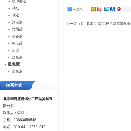
缓冲溶液
试纸
分享到：
试液
滴定液
上一篇 :
(1,1'-联苯-2-基)二环己基膦
对照品
储备液
标准品
药典
染色液
显色液
显色液
联系方式
北京华科盛精细化工产品贸易有
限公司
联系人：李跃
手机：13683659548
电话：010-64112272,-010-