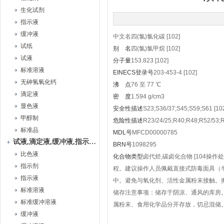
生化试剂
指示液
缓冲液
中文名
四(氯)氯化碳
[102]
试纸
别 名
四(氯)氯甲烷
[102]
试液
分子量
153.823
[102]
标准溶液
EINECS登录号
203-453-4
[102]
无砷氢氧化钙
沸 点
76 至 77 ℃
滴定液
密 度
1.594 g/cm3
显色液
安全性描述
S23;S36/37;S45;S59;S61
[10
甲醇制
危险性描述
R23/24/25;R40;R48;R52/53;
标准品
MDL号
MFCD00000785
试液,滴定液,缓冲液,指示液,试纸
BRN号
1098295
比色液
化合物类型
卤代烃,碳卤化合物
[104
操作处
指示剂
程。建议操作人员佩戴直接式防毒面具（
指示液
中。避免与氧化剂、活性金属粉末接触。
标准溶液
储存注意事项：储存于阴凉、通风的库房。
标准缓冲溶液
属粉末、食用化学品分开存放，切忌混储
缓冲液