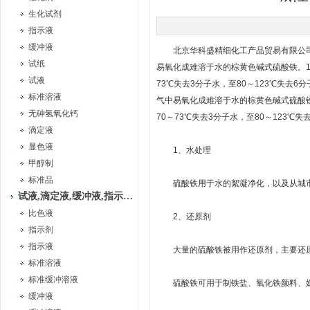
生化试剂
指示液
缓冲液
北京华科盛精细化工产品贸易有限公司生
试纸
易氧化成难溶于水的棕黄色碱式硫酸铁。10
试液
73℃失去3分子水，至80～123℃失去
标准溶液
气中易氧化成难溶于水的棕黄色碱式硫酸铁
无砷氢氧化钙
70～73℃失去3分子水，至80～123℃
滴定液
显色液
1、水处理
甲醇制
标准品
硫酸铁用于水的絮凝净化，以及从城市
试液,滴定液,缓冲液,指示液,试纸
比色液
2、还原剂
指示剂
指示液
大量的硫酸铁被用作还原剂，主要还原
标准溶液
标准缓冲溶液
硫酸铁可用于制铁盐、氧化铁颜料、媒
缓冲液