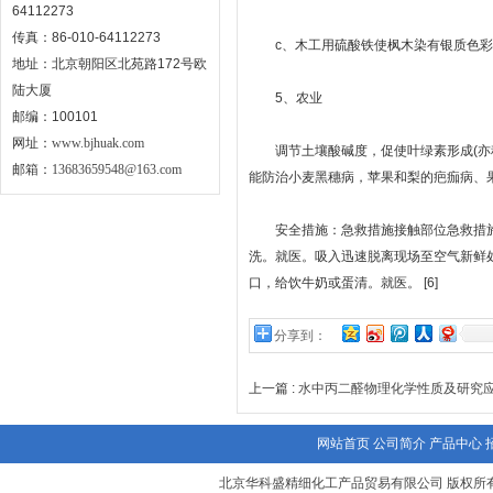
64112273
传真：86-010-64112273
c、木工用硫酸铁使枫木染有银质色彩
地址：北京朝阳区北苑路172号欧
陆大厦
5、农业
邮编：100101
网址：
www.bjhuak.com
调节土壤酸碱度，促使叶绿素形成(亦称
邮箱：
13683659548@163.com
能防治小麦黑穗病，苹果和梨的疤痂病、
安全措施：急救措施接触部位急救措施
洗。就医。吸入迅速脱离现场至空气新鲜
口，给饮牛奶或蛋清。就医。 [6]
分享到：
上一篇 :
水中丙二醛物理化学性质及研究
网站首页
公司简介
产品中心
北京华科盛精细化工产品贸易有限公司 版权所有