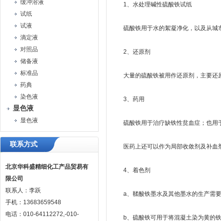
缓冲溶液
1、水处理碱性硫酸铁试纸
试纸
试液
硫酸铁用于水的絮凝净化，以及从城市
滴定液
对照品
2、还原剂
储备液
标准品
大量的硫酸铁被用作还原剂，主要还原
药典
染色液
3、药用
显色液
显色液
硫酸铁用于治疗缺铁性贫血症；也用于
联系方式
医药上还可以作为局部收敛剂及补血剂
北京华科盛精细化工产品贸易有
4、着色剂
限公司
联系人：李跃
a、鞣酸铁墨水及其他墨水的生产需要
手机：13683659548
电话：010-64112272,-010-
b、硫酸铁可用于将混凝土染为黄的铁