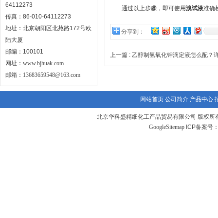
64112273
通过以上步骤，即可使用
溴试液
准确
传真：86-010-64112273
地址：北京朝阳区北苑路172号欧
分享到：
陆大厦
邮编：100101
上一篇 :
乙醇制氢氧化钾滴定液怎么配？
网址：
www.bjhuak.com
邮箱：
13683659548@163.com
网站首页
公司简介
产品中心
北京华科盛精细化工产品贸易有限公司 版权所有
GoogleSitemap
ICP备案号