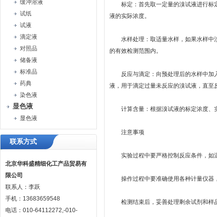
缓冲溶液
标定：首先取一定量的溴试液进行标定
试纸
液的实际浓度。
试液
滴定液
水样处理：取适量水样，如果水样中溴
对照品
的有效检测范围内。
储备液
标准品
反应与滴定：向预处理后的水样中加入
药典
液，用于滴定过量未反应的溴试液，直至
染色液
显色液
计算含量：根据溴试液的标定浓度、实
显色液
注意事项
联系方式
实验过程中要严格控制反应条件，如温
北京华科盛精细化工产品贸易有
限公司
操作过程中要准确使用各种计量仪器，
联系人：李跃
手机：13683659548
检测结束后，妥善处理剩余试剂和样品
电话：010-64112272,-010-