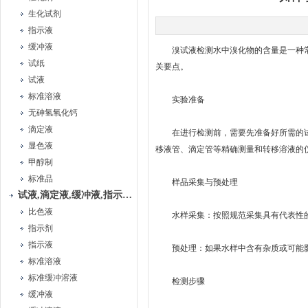
生化试剂
指示液
缓冲液
溴试液检测水中溴化物的含量是一种常
试纸
关要点。
试液
标准溶液
实验准备
无砷氢氧化钙
滴定液
在进行检测前，需要先准备好所需的
显色液
移液管、滴定管等精确测量和转移溶液的
甲醇制
标准品
样品采集与预处理
试液,滴定液,缓冲液,指示液,试纸
比色液
水样采集：按照规范采集具有代表性的
指示剂
指示液
预处理：如果水样中含有杂质或可能影
标准溶液
标准缓冲溶液
检测步骤
缓冲液