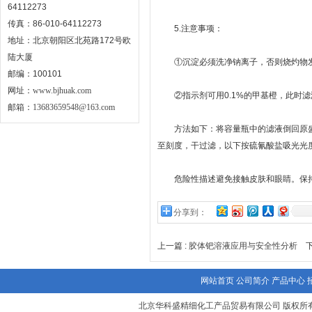
64112273
传真：86-010-64112273
5.注意事项：
地址：北京朝阳区北苑路172号欧
陆大厦
①沉淀必须洗净钠离子，否则烧灼物发
邮编：100101
网址：
www.bjhuak.com
②指示剂可用0.1%的甲基橙，此时滤
邮箱：
13683659548@163.com
方法如下：将容量瓶中的滤液倒回原盛试样
至刻度，干过滤，以下按硫氰酸盐吸光光
危险性描述避免接触皮肤和眼睛。保持
分享到：
上一篇 :
胶体钯溶液应用与安全性分析
下
网站首页
公司简介
产品中心
北京华科盛精细化工产品贸易有限公司 版权所有