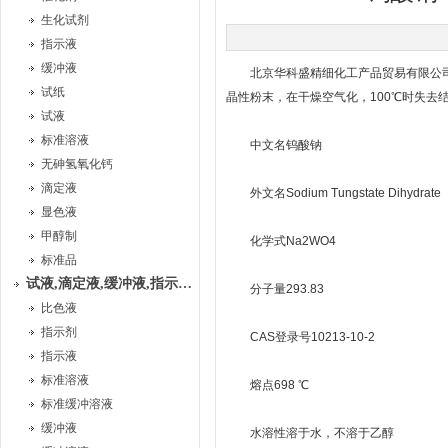
生化试剂
指示液
缓冲液
北京华科盛精细化工产品贸易有限公司生
试纸
晶性粉末，在干燥空气化，100℃时失去结晶
试液
标准溶液
中文名钨酸钠
无砷氢氧化钙
滴定液
外文名Sodium Tungstate Dihydrate
显色液
甲醇制
化学式Na2WO4
标准品
试液,滴定液,缓冲液,指示液,试纸
分子量293.83
比色液
指示剂
CAS登录号10213-10-2
指示液
标准溶液
熔点698 ℃
标准缓冲溶液
缓冲液
水溶性溶于水，不溶于乙醇