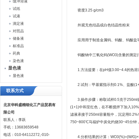
缓冲溶液
试纸
密度3.25 g/cm3
试液
滴定液
外观无色结晶或白色结晶性粉末
对照品
储备液
应用用于制造金属钨、钨酸、钨酸盐
标准品
药典
钨酸钠中三氧化钨(WO3)含量的测定(
染色液
显色液
1.方法提要：在pH值3.00~4.4
显色液
2.试剂：甲基紫指示剂0.1%、盐酸(1+
联系方式
3.操作步骤：称取试样0.5克于250ml
北京华科盛精细化工产品贸易有
(1+1)中和至红色，在不断搅拌下加入1
限公司
滤液承接于250ml容量瓶中，沉淀用0
联系人：李跃
750~800℃马福炉中炭化灼烧30~4
手机：13683659548
电话：010-64112272,-010-
4.分析结果的计算：WO3(%)=(W/G