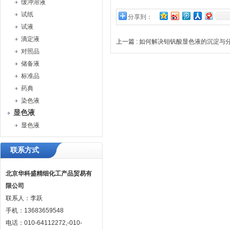
缓冲溶液
试纸
分享到：
试液
滴定液
上一篇 :
如何解决钼钒酸显色液的沉淀与
对照品
储备液
标准品
药典
染色液
显色液
显色液
联系方式
北京华科盛精细化工产品贸易有
限公司
联系人：李跃
手机：13683659548
电话：010-64112272,-010-