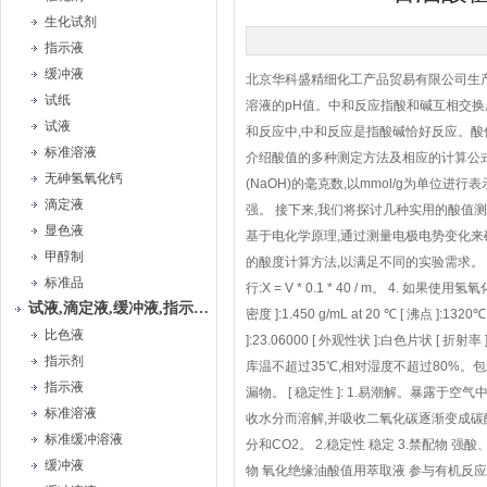
生化试剂
指示液
缓冲液
北京华科盛精细化工产品贸易有限公司生
试纸
溶液的pH值。中和反应指酸和碱互相交换成
试液
和反应中,中和反应是指酸碱恰好反应。酸
标准溶液
介绍酸值的多种测定方法及相应的计算公式
无砷氢氧化钙
(NaOH)的毫克数,以mmol/g为单位
滴定液
强。 接下来,我们将探讨几种实用的酸值
显色液
基于电化学原理,通过测量电极电势变化来
甲醇制
的酸度计算方法,以满足不同的实验需求。
标准品
行:X = V * 0.1 * 40 / m。 4
试液,滴定液,缓冲液,指示液,试纸
密度 ]:1.450 g/mL at 20 ℃ [ 沸点 ]:1320℃ 
比色液
]:23.06000 [ 外观性状 ]:白色片状 [
指示剂
库温不超过35℃,相对湿度不超过80%。
指示液
漏物。 [ 稳定性 ]: 1.易潮解。暴露
标准溶液
收水分而溶解,并吸收二氧化碳逐渐变成碳
标准缓冲溶液
分和CO2。 2.稳定性 稳定 3.禁配物 
缓冲液
物 氧化绝缘油酸值用萃取液 参与有机反应