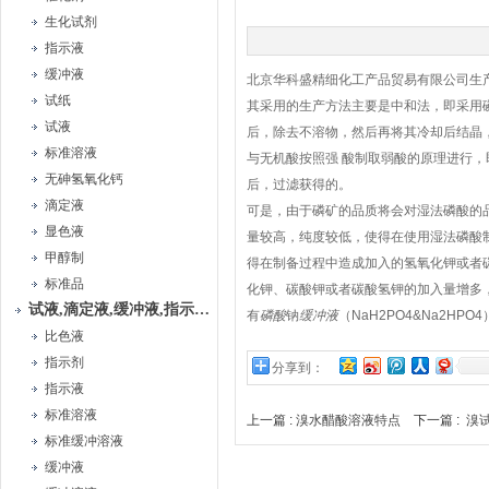
生化试剂
指示液
缓冲液
北京华科盛精细化工产品贸易有限公司生
试纸
其采用的生产方法主要是中和法，即采用
试液
后，除去不溶物，然后再将其冷却后结晶
标准溶液
与无机酸按照强 酸制取弱酸的原理进行
无砷氢氧化钙
后，过滤获得的。
滴定液
可是，由于磷矿的品质将会对湿法磷酸的
显色液
量较高，纯度较低，使得在使用湿法磷酸
甲醇制
得在制备过程中造成加入的氢氧化钾或者
标准品
化钾、碳酸钾或者碳酸氢钾的加入量增多
试液,滴定液,缓冲液,指示液,试纸
有
磷酸
钠
缓冲液
（NaH2PO4&Na2HPO
比色液
指示剂
分享到：
指示液
标准溶液
上一篇 :
溴水醋酸溶液特点
下一篇 :
溴
标准缓冲溶液
缓冲液