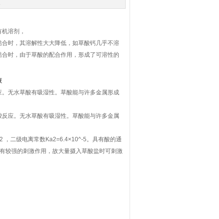
次
有机溶剂，
结合时，其溶解性大大降低，如草酸钙几乎不溶
结合时，由于草酸的配合作用，形成了可溶性的
液
应。无水草酸有吸湿性。草酸能与许多金属形成
羧反应。无水草酸有吸湿性。草酸能与许多金属
 ，二级电离常数Ka2=6.4×10^-5。具有酸的通
具有较强的刺激作用，故大量摄入草酸盐时可刺激