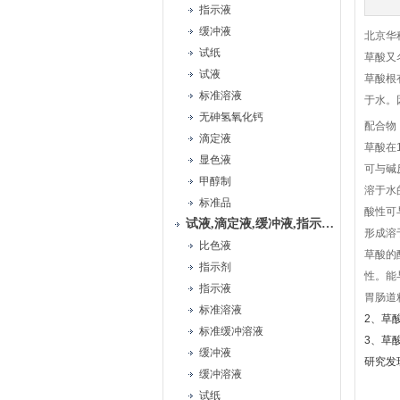
指示液
缓冲液
北京华
试纸
草酸又
试液
草酸根
标准溶液
于水。
无砷氢氧化钙
配合物
滴定液
草酸在
显色液
可与碱
甲醇制
溶于水
标准品
酸性可
试液,滴定液,缓冲液,指示液,试纸
形成溶
比色液
草酸的酸
指示剂
性。能
指示液
胃肠道
标准溶液
2、草
标准缓冲溶液
3、草
缓冲液
研究发
缓冲溶液
试纸