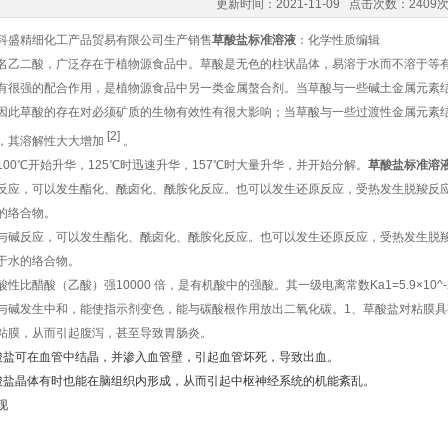
更新时间：2021-11-09 点击次数：2409
科盛精细化工产品贸易有限公司生产销售
草酸盐标准溶液
：化学性质编辑
名乙二酸，广泛存在于植物源食品中。草酸是无色的柱状晶体，易溶于水而不溶于等
有很强的配合作用，是植物源食品中另一类金属螯合剂。当草酸与一些碱土金属元素
因此草酸的存在对必须矿质的生物有效性有很大影响；当草酸与一些过渡性金属元素
[2]
，其溶解性大大增加
。
100℃开始升华，125℃时迅速升华，157℃时大量升华，并开始分解。
草酸盐标准溶
反应，可以发生酯化、酰卤化、酰胺化反应。也可以发生还原反应，受热发生脱羧反
的络合物。
与碱反应，可以发生酯化、酰卤化、酰胺化反应。也可以发生还原反应，受热发生脱
于水的络合物。
性比醋酸（乙酸）强10000 倍，是有机酸中的强酸。其一级电离常数Ka1=5.9×10^-2
与碱发生中和，能使指示剂变色，能与碳酸根作用放出二氧化碳。1、草酸盐对粘膜
粘膜，从而引起腹泻，甚至导致胃肠炎。
酸盐可在血管中结晶，并渗入血管壁，引起血管坏死，导致出血。
酸盐晶体有时也能在脑组织内形成，从而引起中枢神经系统的机能紊乱。
现