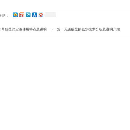
享到：
:
草酸盐滴定液使用特点及说明
下一篇 :
无碳酸盐的氨水技术分析及说明介绍