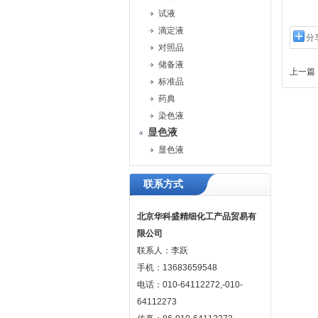
试液
滴定液
分
对照品
储备液
上一篇 
标准品
药典
染色液
显色液
显色液
联系方式
北京华科盛精细化工产品贸易有
限公司
联系人：李跃
手机：13683659548
电话：010-64112272,-010-
64112273