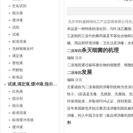
生化试剂
指示液
缓冲液
北京华科盛精细化工产品贸易有限公司生
试纸
本品是一种特殊的溴化剂，与N-溴乙酰胺
试液
工及制药工业中的烯丙基及苄基化合物和
标准溶液
械、用品和环境消毒；卫生洁具消毒；水
无砷氢氧化钙
杀灭细菌的机理
二溴海因
滴定液
编辑
语音
显色液
二溴海因通过破坏微生物的细胞壁、细胞
甲醇制
发展
二溴海因
标准品
编辑
语音
试液,滴定液,缓冲液,指示液,试纸
主要成份为二溴海因的消毒剂统称为含溴
比色液
性小、(应该是无毒、无残留、无腐蚀、
指示剂
环保局批准，并取得FDA认证，得到美国
指示液
近年来国家也开始注重含溴消毒剂因此被列
标准溶液
消毒，列入中国卫生部《食品用消毒剂原料
标准缓冲溶液
剂
缓冲液