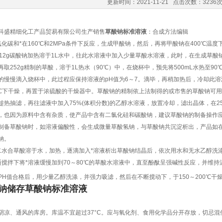
更新时间：2021-11-21 点击次数：3236
科盛精细化工产品贸易有限公司生产销售
草酸钠标准溶液
：合成方法编辑
氧化碳和*在160℃和2MPa条件下反应，生成甲酸钠，然后，再将甲酸钠在400℃温
212g碳酸钠加热溶于1L水中，往此水溶液中加入少量草酸水溶液，此时，在生成草
再取252g精制的草酸，溶于1L热水（90℃）中，在烧杯中，预先将500mL水热至
的慢慢滴入烧杯中，此过程应保持溶液的pH值为6～7。滴毕，再稍加热后，冷却此溶
0℃下干燥，再置于浓硫酸的干燥器中。草酸钠的精制依上法制得的或市售的草酸钠可用
趁热抽滤，再往滤液中加入75%(体积分数)的乙醇水溶液，放置冷却，滤出晶体，在2
，也因为原料中含有杂质，使产品中含有二氯化硅和碳酸钠，建议草酸钠的制备操作应
制备草酸钠时，如溶液偏酸性，会生成微量草酸氢钠，与草酸钠共沉淀析出，产品如在2
钠。
二水合草酸溶于水，加热，逐滴加入*溶液析出草酸钠结晶后，依次用水和无水乙醇洗
断搅拌下将*溶液缓慢加到70～80℃的草酸水溶液中，直至酚酞呈强碱性反应，并维
PH值合格后，用少量乙醇洗涤，并强力吸滤，然后在不断搅动下，于150～200℃干
钠储存
草酸钠标准溶液
阴凉、通风的库房。库温不宜超过37°C。应与氧化剂、食用化学品分开存放，切忌混