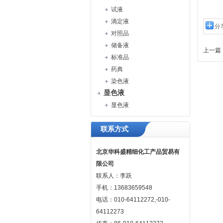
试液
滴定液
分
对照品
储备液
上一篇 
标准品
药典
染色液
显色液
显色液
联系方式
北京华科盛精细化工产品贸易有
限公司
联系人：李跃
手机：13683659548
电话：010-64112272,-010-
64112273