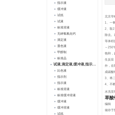
指示液
缓冲液
试纸
北京华
试液
1、一
标准溶液
2、取
无砷氢氧化钙
除去。
滴定液
等体积
显色液
～25
甲醇制
饱和，
标准品
生反应
试液,滴定液,缓冲液,指示液,试纸
外，在
比色液
成碳酸
指示剂
3、将
指示液
4、不
标准溶液
水洗至
标准缓冲溶液
草酸
缓冲液
编辑
缓冲溶液
储存于
试纸