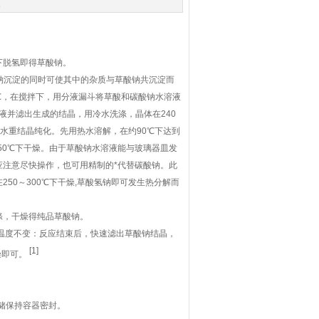
次
度下脱氢即得草酸钠。
酸钠沉淀的同时可使其中的杂质与草酸钠共沉淀而
90℃，在搅拌下，用分液漏斗将草酸和碳酸钠水溶液
液并滤出生成的结晶，用冷水洗涤，晶体在240
水重结晶纯化。先用热水溶解，在约90℃下达到
50℃下干燥。由于草酸钠水溶液能与玻璃器皿发
注意尽快操作，也可用精制的*代替碳酸钠。此
50～300℃下干燥,草酸氢钠即可发生热分解而
涤，干燥得纯品草酸钠。
持温度不变：反应结束后，快速滤出草酸钠结晶，
[1]
燥即可。
储保持容器密封。