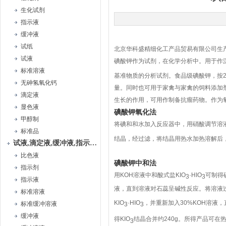
生化试剂
指示液
缓冲液
试纸
北京华科盛精细化工产品贸易有限公司生
试液
碘酸钾作为试剂，在化学分析中。用于作
标准溶液
基准物质的分析试剂。食品级碘酸钾，按20mg
无砷氢氧化钙
量。同时也可用于家禽与家禽的饲料添加
滴定液
生长的作用，可用作制备抗瘤药物。作为
显色液
碘酸钾氧化法
甲醇制
将碘和和水加入反应器中，用硝酸调节溶液使
标准品
结晶，经过滤，将结晶用热水加热溶解后，
试液,滴定液,缓冲液,指示液,试纸
比色液
碘酸钾中和法
指示剂
用KOH溶液中和酸式盐KIO
·HIO
可制得碘
3
3
指示液
液，直到溶液对石蕊呈碱性反应。将溶液过
标准溶液
KIO
·HIO
，并重新加入30%KOH溶液
标准缓冲溶液
3
3
缓冲液
得KIO
结晶合并约240g。所得产品可在
3