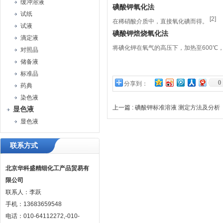
缓冲溶液
碘酸钾氧化法
试纸
[2]
在稀硝酸介质中，直接氧化碘而得。
试液
碘酸钾焙烧氧化法
滴定液
将碘化钾在氧气的高压下，加热至600℃
对照品
储备液
标准品
0
分享到：
药典
染色液
上一篇 :
碘酸钾标准溶液 测定方法及分析
显色液
显色液
联系方式
北京华科盛精细化工产品贸易有
限公司
联系人：李跃
手机：13683659548
电话：010-64112272,-010-