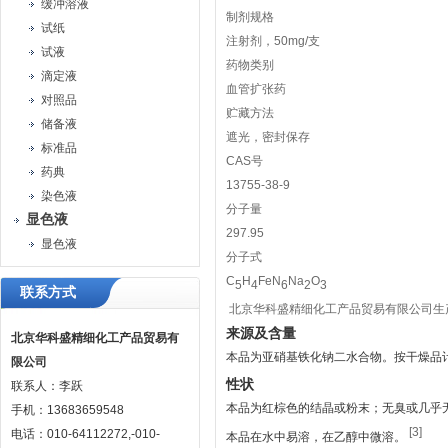
缓冲溶液
制剂规格
试纸
注射剂，50mg/支
试液
药物类别
滴定液
血管扩张药
对照品
贮藏方法
储备液
遮光，密封保存
标准品
CAS号
药典
13755-38-9
染色液
分子量
显色液
297.95
显色液
分子式
C
H
FeN
Na
O
5
4
6
2
3
联系方式
北京华科盛精细化工产品贸易有限公司生
来源及含量
北京华科盛精细化工产品贸易有
本品为亚硝基铁化钠二水合物。按干燥品计
限公司
性状
联系人：李跃
本品为红棕色的结晶或粉末；无臭或几乎
手机：13683659548
[3]
电话：010-64112272,-010-
本品在水中易溶，在乙醇中微溶。