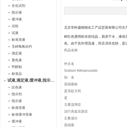
生化试剂
指示液
缓冲液
试纸
北京华科盛精细化工产品贸易有限公司生
试液
鲜红色透明粉末状结晶，易溶于水，液体呈
标准溶液
色。由于其作用迅速，而且消失也快，是
无砷氢氧化钙
药品名称
滴定液
显色液
外文名
甲醇制
Sodium Nitroprusside
标准品
别 名
试液,滴定液,缓冲液,指示液,试纸
亚硝基铁
比色液
是否处方药
指示剂
是
指示液
主要适用症
标准溶液
治疗高血压急症
标准缓冲溶液
主要成分
缓冲液
亚硝基