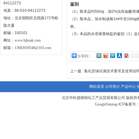
64112273
鉴别
传真：86-010-64112273
（1）取本品约50mg，加2%抗坏血酸溶液
地址：北京朝阳区北苑路172号欧
（2）取本品，加水制成每1ml中含10m
陆大厦
收。
邮编：100101
（3）本品的水溶液显钠盐的鉴别（1）反应
网址：
www.bjhuak.com
邮箱：
13683659548@163.com
分享到：
上一篇 :
氯化亚锡试液技术要求及使用说
网站首页
公司简介
产品中心
北京华科盛精细化工产品贸易有限公司 版权所有
GoogleSitemap
ICP备案号