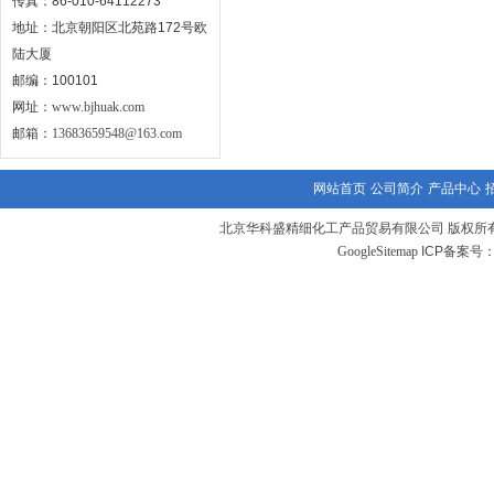
传真：86-010-64112273
地址：北京朝阳区北苑路172号欧
陆大厦
邮编：100101
网址：
www.bjhuak.com
邮箱：
13683659548@163.com
网站首页
公司简介
产品中心
北京华科盛精细化工产品贸易有限公司 版权所有
GoogleSitemap
ICP备案号