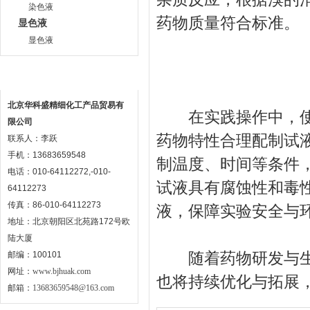
染色液
药物质量符合标准。​
显色液
显色液
联系方式
北京华科盛精细化工产品贸易有
在实践操作中，使用
限公司
药物特性合理配制试
联系人：李跃
手机：13683659548
制温度、时间等条件
电话：010-64112272,-010-
试液具有腐蚀性和毒
64112273
传真：86-010-64112273
液，保障实验安全与环
地址：北京朝阳区北苑路172号欧
陆大厦
随着药物研发与生
邮编：100101
网址：
www.bjhuak.com
也将持续优化与拓展
邮箱：
13683659548@163.com