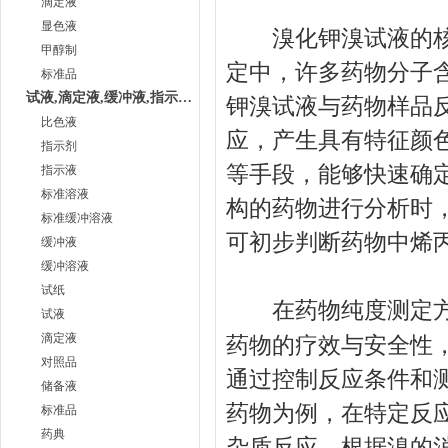
滴定液
显色液
溴化钾溴试液的核心
甲醇制
定中，许多药物分子
标准品
试液,滴定液,缓冲液,指示液,试纸
钾溴试液与药物样品
比色液
应，产生具有特征颜
指示剂
等手段，能够快速确
指示液
标准溶液
构的药物进行分析时
标准缓冲溶液
可初步判断药物中烯丙
缓冲液
缓冲溶液
试纸
在药物纯度测定方
试液
滴定液
药物的疗效与安全性
对照品
通过控制反应条件和
储备液
药物为例，在特定反
标准品
药典
杂质反应，根据溴的