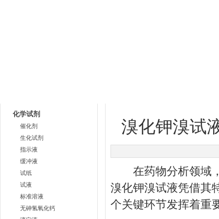
网站首页
公司简介
产品中心
下载中
产品目录
企业动态
化学试剂
溴化钾溴试
催化剂
生化试剂
指示液
缓冲液
在药物分析领域，准
试纸
试液
溴化钾溴试液凭借其
标准溶液
个关键环节发挥着重要
无砷氢氧化钙