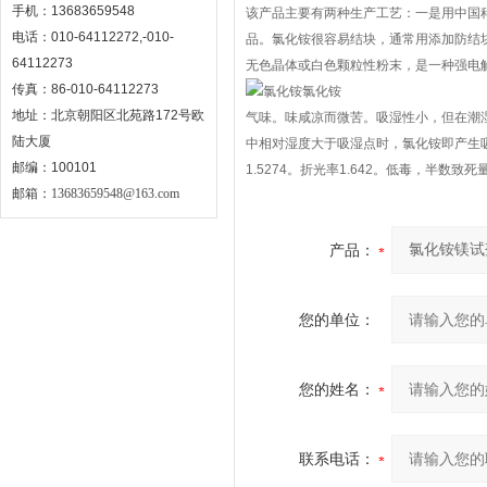
手机：13683659548
该产品主要有两种生产工艺：一是用中国
电话：010-64112272,-010-
品。氯化铵很容易结块，通常用添加防结
64112273
无色晶体或白色颗粒性粉末，是一种强电
传真：86-010-64112273
氯化铵
地址：北京朝阳区北苑路172号欧
气味。味咸凉而微苦。吸湿性小，但在潮
陆大厦
中相对湿度大于吸湿点时，氯化铵即产生
邮编：100101
1.5274。折光率1.642。低毒，半数致
邮箱：
13683659548@163.com
产品：
您的单位：
您的姓名：
联系电话：