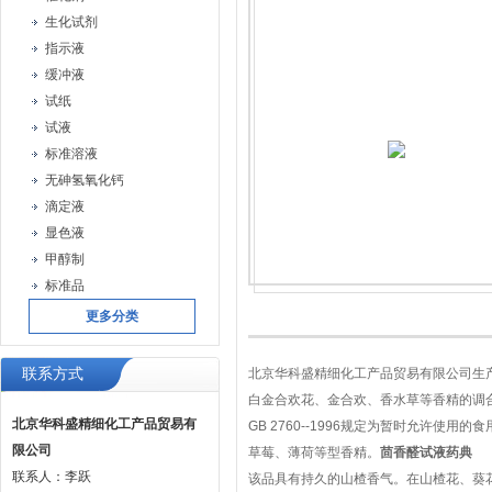
生化试剂
指示液
缓冲液
试纸
试液
标准溶液
无砷氢氧化钙
滴定液
显色液
甲醇制
标准品
更多分类
联系方式
北京华科盛精细化工产品贸易有限公司生
白金合欢花、金合欢、香水草等香精的调
北京华科盛精细化工产品贸易有
GB 2760--1996规定为暂时允许
限公司
草莓、薄荷等型香精。
茴香醛试液药典
联系人：李跃
该品具有持久的山楂香气。在山楂花、葵