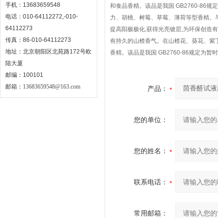
手机：13683659548
和食品香精。该品是我国 GB2760-
电话：010-64112272,-010-
力、胡桃、树莓、草莓、薄荷等型香精。
64112273
提高阳极极化,获得光亮镀层,为环保创
传真：86-010-64112273
有持久的山楂香气。在山楂花、葵花、紫
地址：北京朝阳区北苑路172号欧
香精。该品是我国 GB2760-86规定为
陆大厦
邮编：100101
邮箱：
13683659548@163.com
产品：
您的单位：
您的姓名：
联系电话：
常用邮箱：