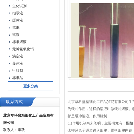
生化试剂
指示液
缓冲液
试纸
试液
标准溶液
无砷氢氧化钙
滴定液
显色液
甲醇制
标准品
更多分类
联系方式
北京华科盛精细化工产品贸易有限公司生
为缓冲作用，这样的溶液叫做缓冲溶液。弱酸
北京华科盛精细化工产品贸易有
都是缓冲溶液。作用机制
限公司
(1)作用机制尚未阐明，主要研究有：
醋酸
联系人：李跃
①锂经离子通道进入细胞，置换细胞内钠