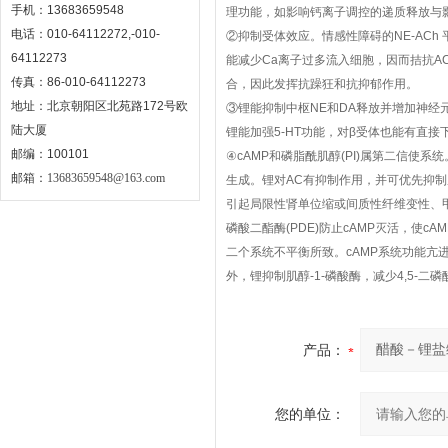
手机：13683659548
理功能，如影响钙离子调控的递质释放与影
电话：010-64112272,-010-
②抑制受体效应。情感性障碍的NE-AC
64112273
能减少Ca离子过多流入细胞，因而拮抗A
传真：86-010-64112273
合，因此发挥抗躁狂和抗抑郁作用。
地址：北京朝阳区北苑路172号欧
③锂能抑制中枢NE和DA释放并增加神经元
陆大厦
锂能加强5-HT功能，对β受体也能有直
邮编：100101
④cAMP和磷脂酰肌醇(PI)属第二信使系
邮箱：
13683659548@163.com
生成。锂对AC有抑制作用，并可优先抑制
引起局限性肾单位缩或间质性纤维变性、甲状
磷酸二酯酶(PDE)防止cAMP灭活，使
二个系统不平衡所致。cAMP系统功能亢
外，锂抑制肌醇-1-磷酸酶，减少4,5-二
产品：
您的单位：