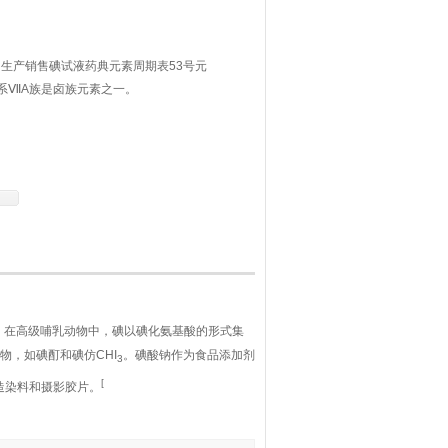
生产销售碘试液药典元素周期表53号元
系ⅦA族是卤族元素之一。
。在高级哺乳动物中，碘以碘化氨基酸的形式集
物，如碘酊和碘仿CHI
。碘酸钠作为食品添加剂
3
[
造染料和摄影胶片。