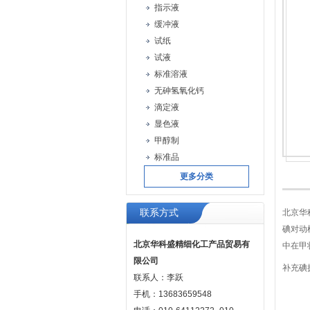
指示液
缓冲液
试纸
试液
标准溶液
无砷氢氧化钙
滴定液
显色液
甲醇制
标准品
更多分类
联系方式
北京华
碘对动
北京华科盛精细化工产品贸易有
中在甲
限公司
补充碘
联系人：李跃
手机：13683659548