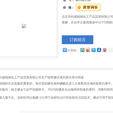
型 号：
碘试液药典
价 格：
北京华科盛精细化工产品贸易有限公司
素碘，在化学元素周期表中位于5周期
订购留言
分享到：
科盛精细化工产品贸易有限公司生产销售碘试液药典作用与用途
植物的生命是极其重要的。海水里的碘化物和碘酸盐进入大多数海生物的新陈代谢中
状腺内，缺乏碘会引起甲状腺肿大。 约2/3的碘及化合物用来制备防腐剂、消毒剂和药
摄入量不足。放射性同位素碘-131用于放射性治疗和放射性示踪技术。碘还可用于制