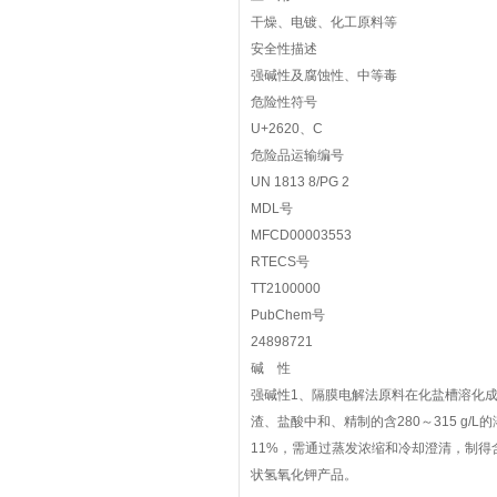
干燥、电镀、化工原料等
安全性描述
强碱性及腐蚀性、中等毒
危险性符号
U+2620、C
危险品运输编号
UN 1813 8/PG 2
MDL号
MFCD00003553
RTECS号
TT2100000
PubChem号
24898721
碱 性
强碱性1、隔膜电解法原料在化盐槽溶化成
渣、盐酸中和、精制的含280～315 g/
11%，需通过蒸发浓缩和冷却澄清，制得
状氢氧化钾产品。