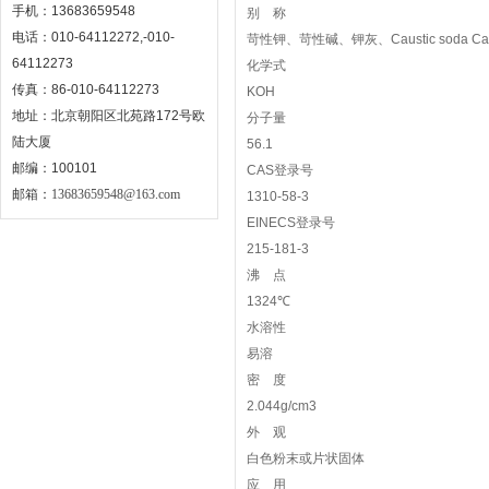
手机：13683659548
别 称
电话：010-64112272,-010-
苛性钾、苛性碱、钾灰、Caustic soda Causti
64112273
化学式
传真：86-010-64112273
KOH
地址：北京朝阳区北苑路172号欧
分子量
陆大厦
56.1
邮编：100101
CAS登录号
邮箱：
13683659548@163.com
1310-58-3
EINECS登录号
215-181-3
沸 点
1324℃
水溶性
易溶
密 度
2.044g/cm3
外 观
白色粉末或片状固体
应 用