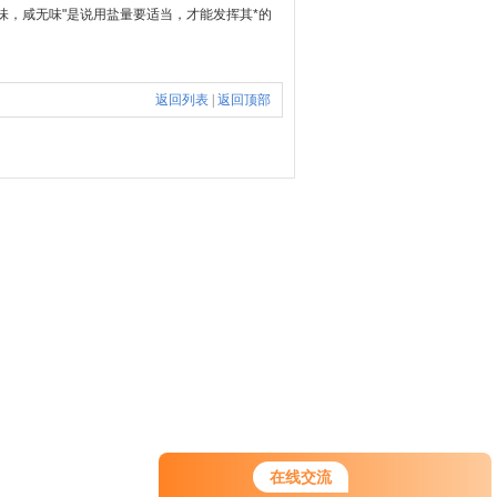
味，咸无味"是说用盐量要适当，才能发挥其*的
返回列表
|
返回顶部
您好！欢迎前来咨询，很高兴为您
在线交流
服务，请问您要咨询什么问题呢？