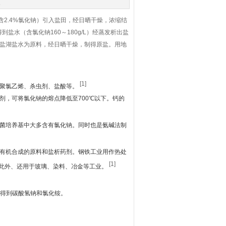
次
含2.4%氯化钠）引入盐田，经日晒干燥，浓缩结
水（含氯化钠160～180g/L）经蒸发析出盐
、盐湖盐水为原料，经日晒干燥，制得原盐。用地
[1]
成聚氯乙烯、杀虫剂、盐酸等。
剂，可将氯化钠的熔点降低至700℃以下。钙的
细菌培养基中大多含有氯化钠。同时也是氨碱法制
，有机合成的原料和盐析药剂。钢铁工业用作热处
[1]
。此外、还用于玻璃、染料、冶金等工业。
下得到碳酸氢钠和氯化铵。