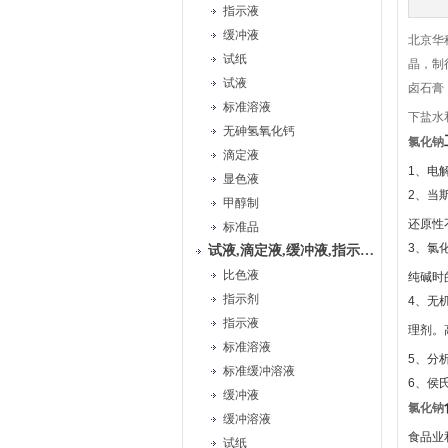
指示液
缓冲液
北京华
试纸
晶，制
试液
卤石膏
标准溶液
下盐水
无砷氢氧化钙
氯化钠
滴定液
1、电
显色液
2、当
甲醇制
还原性
标准品
3、氯
试液,滴定液,缓冲液,指示液,试纸
比色液
纯碱时
指示剂
4、无
指示液
理剂。
标准溶液
5、分
标准缓冲溶液
6、侯
缓冲液
氯化钠
缓冲溶液
食品业
试纸