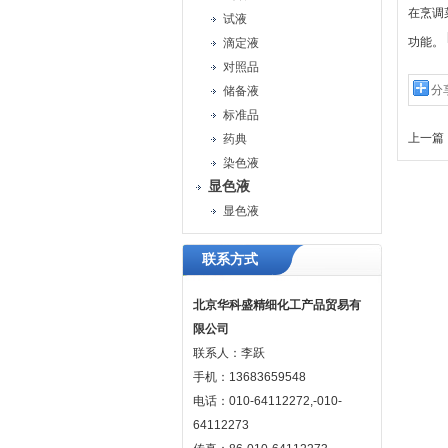
在烹调
试液
功能。
滴定液
对照品
分
储备液
标准品
上一篇 
药典
染色液
显色液
显色液
联系方式
北京华科盛精细化工产品贸易有
限公司
联系人：李跃
手机：13683659548
电话：010-64112272,-010-
64112273