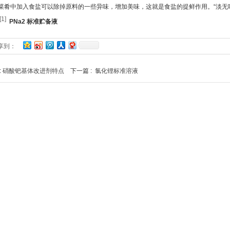
菜肴中加入食盐可以除掉原料的一些异味，增加美味，这就是食盐的提鲜作用。“淡无
[1]
PNa2 标准贮备液
享到：
:
硝酸钯基体改进剂特点
下一篇 :
氯化锂标准溶液