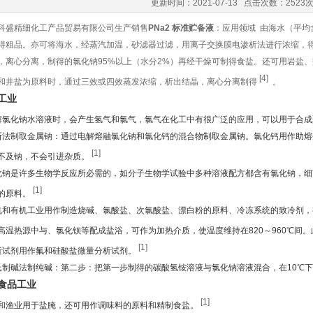
更新时间：2021-07-13 点击次数：2523
科盛精细化工产品贸易有限公司生产销售
PNa2 标准贮备液
：应用领域 由海水（平均
得粗品。亦可将海水，经蒸汽加温，砂滤器过滤，用离子交换膜电渗析法进行浓缩，得到盐
，离心分离，制得的氯化钠95%以上（水分2%）再经干燥可制得食盐。还可用岩盐
[4]
和井盐为原料时，通过三效或四效蒸发浓缩，析出结晶，离心分离制得
。
工业
解氯化钠水溶液时，会产生氢气和氯气，氯气在化工中有很广泛的应用，可以用于合
斯法制取金属钠：通过电解熔融氯化钠和氯化钙的混合物制取金属钠。氯化钙用作助熔
[1]
不及钠，不会引进杂质。
化钠是许多生物学反应所必需的，如分子生物学试验中多种溶液配方都含有氯化钠，
[1]
的原料。
机和有机工业用作制造烧碱、氯酸盐、次氯酸盐、漂白粉的原料、冷冻系统的致冷剂
高温热源中与、氯化钡等配成盐浴，可作为加热介质，使温度维持在820～960℃间
[1]
析试剂用作氟和硅酸盐微量分析试剂。
氏制碱法制纯碱：第二步：把第一步制得的碳酸氢铵溶液与氯化钠溶液混合，在10℃
食品工业
[1]
和渔业用于盐腌，还可用作调味料的原料和精制食盐。