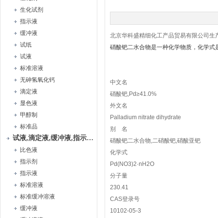
生化试剂
指示液
缓冲液
北京华科盛精细化工产品贸易有限公司生
试纸
硝酸钯二水合物是一种化学物质，化学式是Pd(
试液
标准溶液
无砷氢氧化钙
中文名
滴定液
硝酸钯,Pd≥41.0%
显色液
外文名
甲醇制
Palladium nitrate dihydrate
标准品
别 名
试液,滴定液,缓冲液,指示液,试纸
硝酸钯二水合物,二硝酸钯,硝酸亚钯
比色液
化学式
指示剂
Pd(NO3)2·nH2O
指示液
分子量
标准溶液
230.41
标准缓冲溶液
CAS登录号
缓冲液
10102-05-3