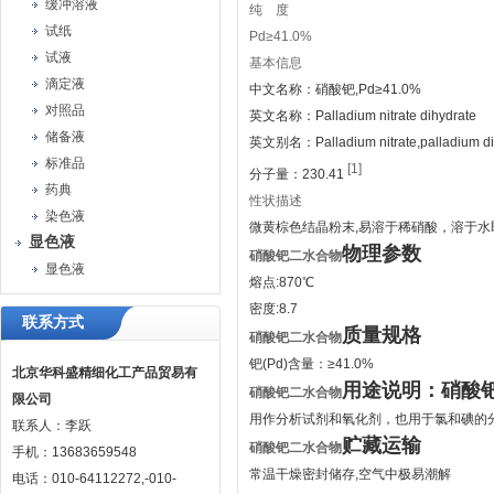
缓冲溶液
纯 度
试纸
Pd≥41.0%
试液
基本信息
滴定液
中文名称：硝酸钯,Pd≥41.0%
对照品
英文名称：Palladium nitrate dihydrate
储备液
英文别名：Palladium nitrate,palladium din
标准品
[1]
分子量：230.41
药典
性状描述
染色液
微黄棕色结晶粉末,易溶于稀硝酸，溶于水
显色液
物理参数
硝酸钯二水合物
显色液
熔点:870℃
密度:8.7
联系方式
质量规格
硝酸钯二水合物
钯(Pd)含量：≥41.0%
北京华科盛精细化工产品贸易有
用途说明：
硝酸
硝酸钯二水合物
限公司
用作分析试剂和氧化剂，也用于氯和碘的
联系人：李跃
贮藏运输
硝酸钯二水合物
手机：13683659548
常温干燥密封储存,空气中极易潮解
电话：010-64112272,-010-