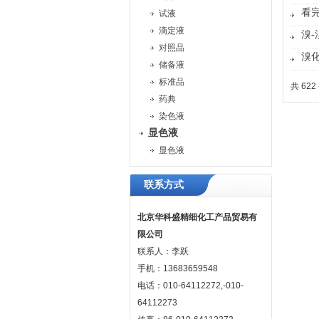
看
试液
滴定液
溴
对照品
溴
储备液
标准品
共 622
药典
染色液
显色液
显色液
联系方式
北京华科盛精细化工产品贸易有
限公司
联系人：李跃
手机：13683659548
电话：010-64112272,-010-
64112273