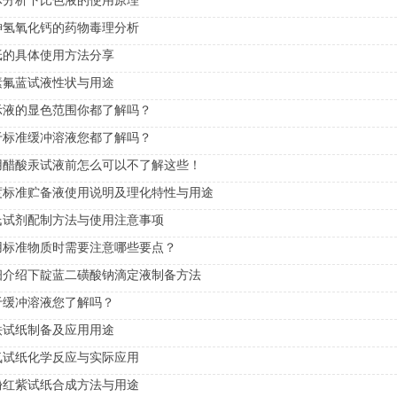
体分析下比色液的使用原理
砷氢氧化钙的药物毒理分析
纸的具体使用方法分享
素氟蓝试液性状与用途
示液的显色范围你都了解吗？
于标准缓冲溶液您都了解吗？
用醋酸汞试液前怎么可以不了解这些！
度标准贮备液使用说明及理化特性与用途
氏试剂配制方法与使用注意事项
用标准物质时需要注意哪些要点？
细介绍下靛蓝二磺酸钠滴定液制备方法
于缓冲溶液您了解吗？
铁试纸制备及应用用途
氮试纸化学反应与实际应用
酚红紫试纸合成方法与用途