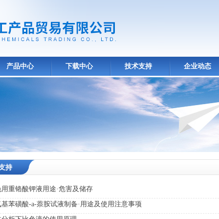
产品中心
下载中心
技术支持
企业动态
支持
色用重铬酸钾液用途·危害及储存
氨基苯磺酸-a-萘胺试液制备·用途及使用注意事项