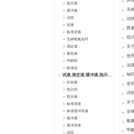
具
指示液
无
缓冲液
试纸
试
试液
茜
标准溶液
指
无砷氢氧化钙
滴定液
关
显色液
使
甲醇制
浊
标准品
纳
试液,滴定液,缓冲液,指示液,试纸
比色液
使
指示剂
详
指示液
关
标准溶液
标准缓冲溶液
全
缓冲液
氨
缓冲溶液
甲
试纸