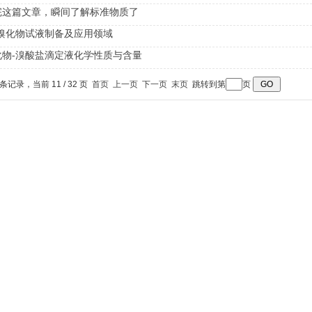
完这篇文章，瞬间了解标准物质了
-溴化物试液制备及应用领域
化物-溴酸盐滴定液化学性质与含量
 条记录，当前 11 / 32 页
首页
上一页
下一页
末页
跳转到第
页